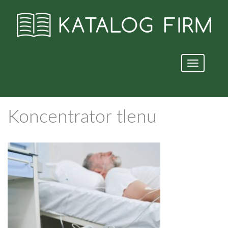
Nawigacja
strony
Koncentrator tlenu