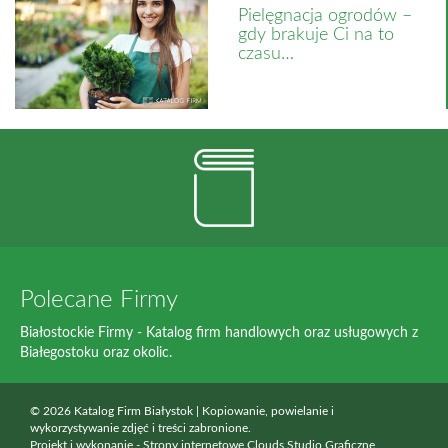
Pielęgnacja ogrodów –
gdy brakuje Ci na to
czasu…
Polecane Firmy
Białostockie Firmy - Katalog firm handlowych oraz usługowych z
Białegostoku oraz okolic.
© 2026 Katalog Firm Białystok | Kopiowanie, powielanie i
wykorzystywanie zdjęć i treści zabronione.
Projekt i wykonanie -
Strony internetowe Clouds Studio Graficzne