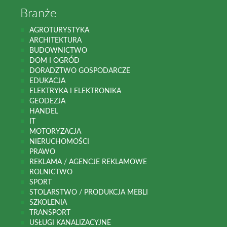
Branże
AGROTURYSTYKA
ARCHITEKTURA
BUDOWNICTWO
DOM I OGRÓD
DORADZTWO GOSPODARCZE
EDUKACJA
ELEKTRYKA I ELEKTRONIKA
GEODEZJA
HANDEL
IT
MOTORYZACJA
NIERUCHOMOŚCI
PRAWO
REKLAMA / AGENCJE REKLAMOWE
ROLNICTWO
SPORT
STOLARSTWO / PRODUKCJA MEBLI
SZKOLENIA
TRANSPORT
USŁUGI KANALIZACYJNE