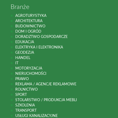
Branże
AGROTURYSTYKA
ARCHITEKTURA
BUDOWNICTWO
DOM I OGRÓD
DORADZTWO GOSPODARCZE
EDUKACJA
ELEKTRYKA I ELEKTRONIKA
GEODEZJA
HANDEL
IT
MOTORYZACJA
NIERUCHOMOŚCI
PRAWO
REKLAMA / AGENCJE REKLAMOWE
ROLNICTWO
SPORT
STOLARSTWO / PRODUKCJA MEBLI
SZKOLENIA
TRANSPORT
USŁUGI KANALIZACYJNE