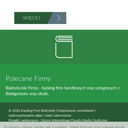
WIĘCEJ
Polecane Firmy
Białostockie Firmy - Katalog firm handlowych oraz usługowych z
Białegostoku oraz okolic.
© 2026 Katalog Firm Białystok | Kopiowanie, powielanie i
wykorzystywanie zdjęć i treści zabronione.
Projekt i wykonanie -
Strony internetowe Clouds Studio Graficzne
Ta strona używa ciasteczek (cookies), dzięki którym nasz serwis może