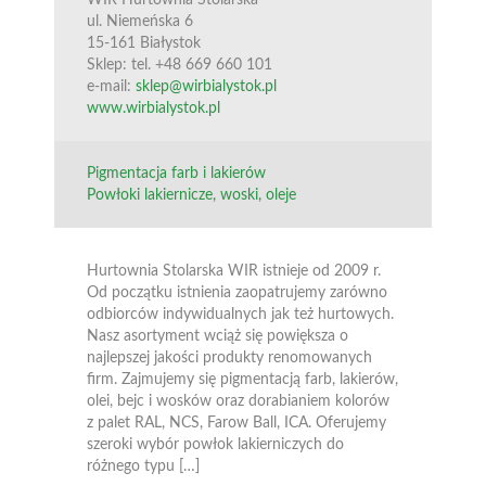
ul. Niemeńska 6
15-161 Białystok
Sklep: tel. +48 669 660 101
e-mail:
sklep@wirbialystok.pl
www.wirbialystok.pl
Pigmentacja farb i lakierów
Powłoki lakiernicze, woski, oleje
Hurtownia Stolarska WIR istnieje od 2009 r.
Od początku istnienia zaopatrujemy zarówno
odbiorców indywidualnych jak też hurtowych.
Nasz asortyment wciąż się powiększa o
najlepszej jakości produkty renomowanych
firm. Zajmujemy się pigmentacją farb, lakierów,
olei, bejc i wosków oraz dorabianiem kolorów
z palet RAL, NCS, Farow Ball, ICA. Oferujemy
szeroki wybór powłok lakierniczych do
różnego typu […]