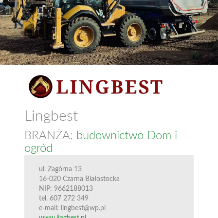
Lingbest
BRANŻA:
budownictwo
Dom i
ogród
ul. Zagórna 13
16-020 Czarna Białostocka
NIP: 9662188013
tel. 607 272 349
e-mail: lingbest@wp.pl
www.lingbest.pl