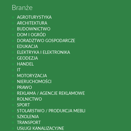
Branże
AGROTURYSTYKA
ARCHITEKTURA
BUDOWNICTWO
DOM I OGRÓD
DORADZTWO GOSPODARCZE
EDUKACJA
ELEKTRYKA I ELEKTRONIKA
GEODEZJA
HANDEL
IT
MOTORYZACJA
NIERUCHOMOŚCI
PRAWO
REKLAMA / AGENCJE REKLAMOWE
ROLNICTWO
SPORT
STOLARSTWO / PRODUKCJA MEBLI
SZKOLENIA
TRANSPORT
USŁUGI KANALIZACYJNE