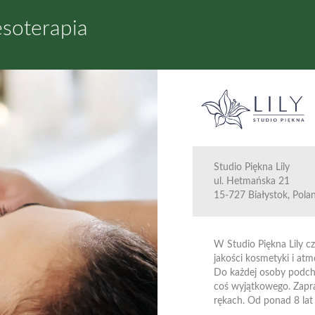
esoterapia
Studio Piękna Lily
ul. Hetmańska 21
15-727 Białystok, Pola
W Studio Piękna Lily cz
jakości kosmetyki i atm
Do każdej osoby podcho
coś wyjątkowego. Zapra
rękach. Od ponad 8 lat z