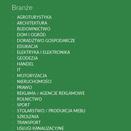
Branże
AGROTURYSTYKA
ARCHITEKTURA
BUDOWNICTWO
DOM I OGRÓD
DORADZTWO GOSPODARCZE
EDUKACJA
ELEKTRYKA I ELEKTRONIKA
GEODEZJA
HANDEL
IT
MOTORYZACJA
NIERUCHOMOŚCI
PRAWO
REKLAMA / AGENCJE REKLAMOWE
ROLNICTWO
SPORT
STOLARSTWO / PRODUKCJA MEBLI
SZKOLENIA
TRANSPORT
USŁUGI KANALIZACYJNE