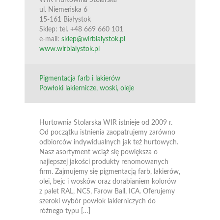
ul. Niemeńska 6
15-161 Białystok
Sklep: tel. +48 669 660 101
e-mail:
sklep@wirbialystok.pl
www.wirbialystok.pl
Pigmentacja farb i lakierów
Powłoki lakiernicze, woski, oleje
Hurtownia Stolarska WIR istnieje od 2009 r.
Od początku istnienia zaopatrujemy zarówno
odbiorców indywidualnych jak też hurtowych.
Nasz asortyment wciąż się powiększa o
najlepszej jakości produkty renomowanych
firm. Zajmujemy się pigmentacją farb, lakierów,
olei, bejc i wosków oraz dorabianiem kolorów
z palet RAL, NCS, Farow Ball, ICA. Oferujemy
szeroki wybór powłok lakierniczych do
różnego typu […]