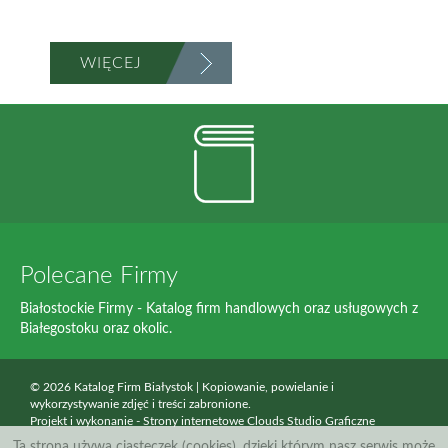
WIĘCEJ
Polecane Firmy
Białostockie Firmy - Katalog firm handlowych oraz usługowych z
Białegostoku oraz okolic.
© 2026 Katalog Firm Białystok | Kopiowanie, powielanie i
wykorzystywanie zdjęć i treści zabronione.
Projekt i wykonanie -
Strony internetowe Clouds Studio Graficzne
Ta strona używa ciasteczek (cookies), dzięki którym nasz serwis może