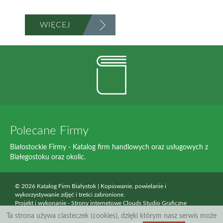
WIĘCEJ
Polecane Firmy
Białostockie Firmy - Katalog firm handlowych oraz usługowych z
Białegostoku oraz okolic.
© 2026 Katalog Firm Białystok | Kopiowanie, powielanie i
wykorzystywanie zdjęć i treści zabronione.
Projekt i wykonanie -
Strony internetowe Clouds Studio Graficzne
Ta strona używa ciasteczek (cookies), dzięki którym nasz serwis może