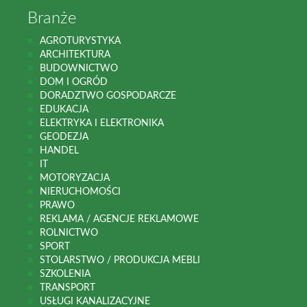
Branże
AGROTURYSTYKA
ARCHITEKTURA
BUDOWNICTWO
DOM I OGRÓD
DORADZTWO GOSPODARCZE
EDUKACJA
ELEKTRYKA I ELEKTRONIKA
GEODEZJA
HANDEL
IT
MOTORYZACJA
NIERUCHOMOŚCI
PRAWO
REKLAMA / AGENCJE REKLAMOWE
ROLNICTWO
SPORT
STOLARSTWO / PRODUKCJA MEBLI
SZKOLENIA
TRANSPORT
USŁUGI KANALIZACYJNE