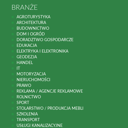
BRANŻE
AGROTURYSTYKA
ARCHITEKTURA
BUDOWNICTWO
DOM I OGRÓD
DORADZTWO GOSPODARCZE
EDUKACJA
ELEKTRYKA I ELEKTRONIKA
GEODEZJA
HANDEL
IT
MOTORYZACJA
NIERUCHOMOŚCI
PRAWO
REKLAMA / AGENCJE REKLAMOWE
ROLNICTWO
SPORT
STOLARSTWO / PRODUKCJA MEBLI
SZKOLENIA
TRANSPORT
USŁUGI KANALIZACYJNE