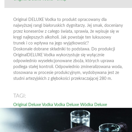
Original DELUXE Vodka to produkt opracowany dla
najwyższej rangi białoruskich dygnitarzy. Jej smak, doceniany
przez koneserów z całego świata, sprawia, że wpisuje się w
kręgi najlepszych alkoholi. Jak powstaje ten luksusowy
trunek i co wpływa na jego wyjątkowość?
Doskonale dobrane składniki to podstawa. Do produkcji
OriginalDELUXE Vodka wykorzystuje się wyłącznie
odpowiednio wyselekcjonowane zboża, których uprawa
podlega stałej kontroli. Odpowiednio zmineralizowana woda,
stosowana w procesie produkcyjnym, wydobywana jest ze
studni artezyjskich z głębokości przekraczającej 280 m.
TAGI:
Original Deluxe Vodka
Vodka Deluxe
Wódka Deluxe