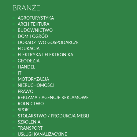
BRANŻE
AGROTURYSTYKA
ARCHITEKTURA
BUDOWNICTWO
DOM I OGRÓD
DORADZTWO GOSPODARCZE
EDUKACJA
ELEKTRYKA I ELEKTRONIKA
GEODEZJA
HANDEL
IT
MOTORYZACJA
NIERUCHOMOŚCI
PRAWO
REKLAMA / AGENCJE REKLAMOWE
ROLNICTWO
SPORT
STOLARSTWO / PRODUKCJA MEBLI
SZKOLENIA
TRANSPORT
USŁUGI KANALIZACYJNE