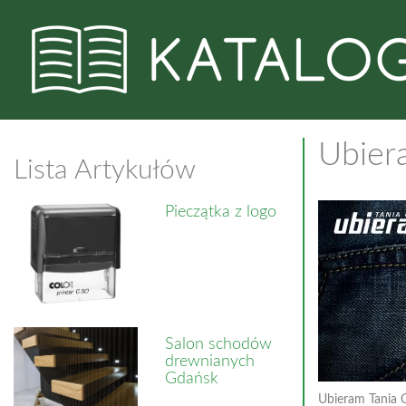
Ubier
Lista Artykułów
Pieczątka z logo
Salon schodów
drewnianych
Gdańsk
Ubieram Tania 